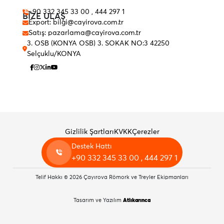
+90 332 345 33 00 , 444 297 1
BİZE ULAŞ
Export: bilgi@cayirova.com.tr
Satış: pazarlama@cayirova.com.tr
3. OSB (KONYA OSB) 3. SOKAK NO:3 42250
Selçuklu/KONYA
Gizlilik Şartları
KVKK
Çerezler
Destek Hattı
+90 332 345 33 00 , 444 297 1
Telif Hakkı © 2026 Çayırova Römork ve Treyler Ekipmanları
Tasarım ve Yazılım
Atlıkarınca