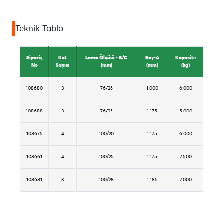
Teknik Tablo
Sipariş
Kat
Lama Ölçüsü - B/C
Boy-A
Kapasite
No
Sayısı
(mm)
(mm)
(kg)
108680
3
76/26
1.000
6.000
108688
3
76/25
1.175
5.000
108675
4
100/20
1.175
6.000
108661
4
100/25
1.175
7.500
108681
3
100/28
1.185
7.000