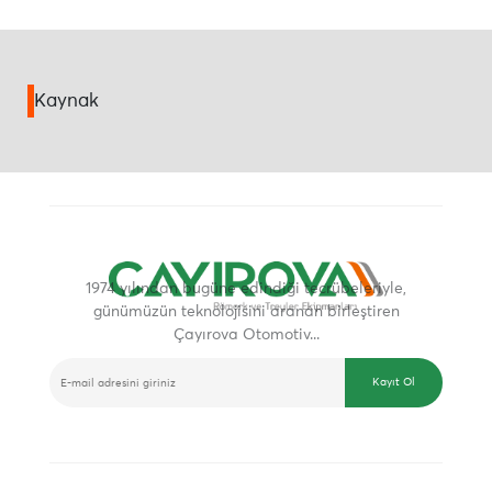
Kaynak
1974 yılından bugüne edindiği tecrübeleriyle,
günümüzün teknolojisini aranan birleştiren
Çayırova Otomotiv...
E-BÜLTEN
Kayıt Ol