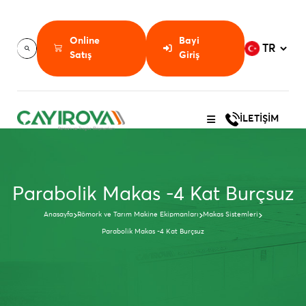
Online
Bayi
Satış
Giriş
İLETİŞİM
Parabolik Makas -4 Kat Burçsuz
Anasayfa
Römork ve Tarım Makine Ekipmanları
Makas Sistemleri
Parabolik Makas -4 Kat Burçsuz