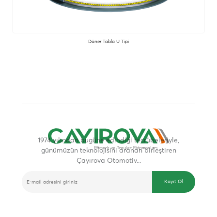
Döner Tabla U Tipi
1974 yılından bugüne edindiği tecrübeleriyle,
günümüzün teknolojisini aranan birleştiren
Çayırova Otomotiv...
E-BÜLTEN
Kayıt Ol