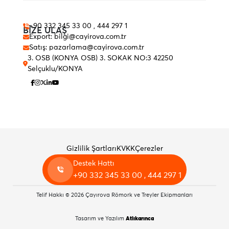
+90 332 345 33 00 , 444 297 1
BİZE ULAŞ
Export: bilgi@cayirova.com.tr
Satış: pazarlama@cayirova.com.tr
3. OSB (KONYA OSB) 3. SOKAK NO:3 42250
Selçuklu/KONYA
Gizlilik Şartları
KVKK
Çerezler
Destek Hattı
+90 332 345 33 00 , 444 297 1
Telif Hakkı © 2026 Çayırova Römork ve Treyler Ekipmanları
Tasarım ve Yazılım
Atlıkarınca