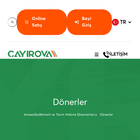
Online
Bayi
Satış
Giriş
İLETİŞİM
Dönerler
Anasayfa
Römork ve Tarım Makine Ekipmanları
Dönerler