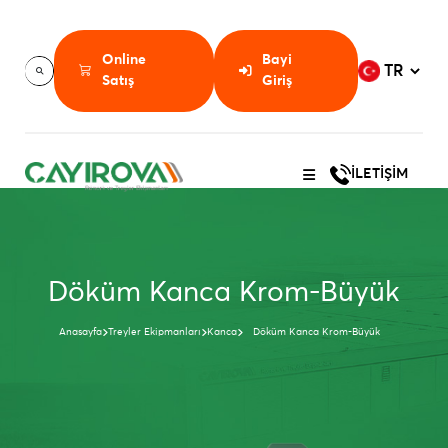
Online
Bayi
Satış
Giriş
İLETİŞİM
Döküm Kanca Krom-Büyük
Anasayfa
Treyler Ekipmanları
Kanca
Döküm Kanca Krom-Büyük