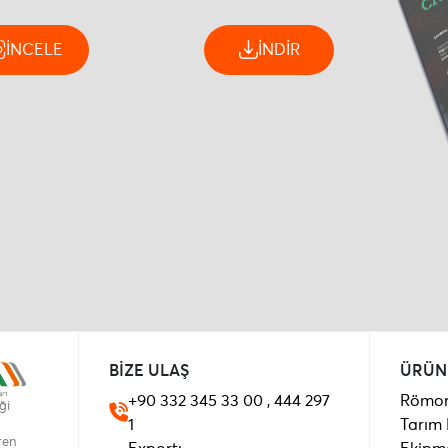
İNCELE
İNDİR
BİZE ULAŞ
ÜRÜN
+90 332 345 33 00 , 444 297
Römor
ği
1
Tarım
ren