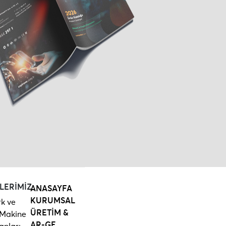
LERİMİZ
ANASAYFA
KURUMSAL
k ve
ÜRETİM &
 Makine
AR-GE