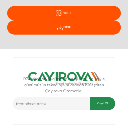
İNCELE
İNDİR
1974 yılından bugüne edindiği tecrübeleriyle,
günümüzün teknolojisini aranan birleştiren
Çayırova Otomotiv...
E-BÜLTEN
Kayıt Ol