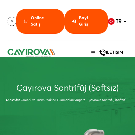
Online
Bayi
Satış
Giriş
İLETİŞİM
Çayırova Santrifüj (Şaftsız)
Anasayfa
Römork ve Tarım Makine Ekipmanları
Diger
Çayırova Santrifüj (Şaftsız)