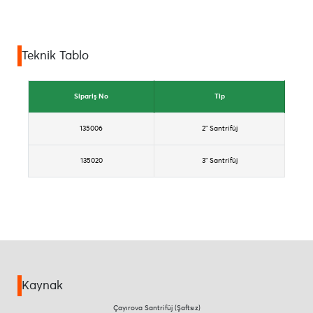
Teknik Tablo
Sipariş No
Tip
135006
2" Santrifüj
135020
3" Santrifüj
Kaynak
Çayırova Santrifüj (Şaftsız)