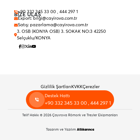
+90 332 345 33 00 , 444 297 1
BİZE ULAŞ
Export: bilgi@cayirova.com.tr
Satış: pazarlama@cayirova.com.tr
3. OSB (KONYA OSB) 3. SOKAK NO:3 42250
Selçuklu/KONYA
Gizlilik Şartları
KVKK
Çerezler
Destek Hattı
+90 332 345 33 00 , 444 297 1
Telif Hakkı © 2026 Çayırova Römork ve Treyler Ekipmanları
Tasarım ve Yazılım
Atlıkarınca