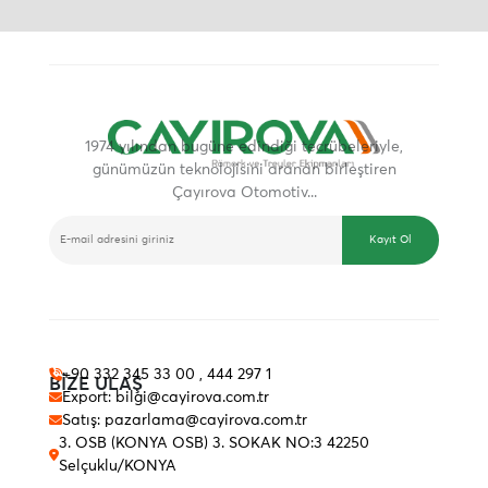
1974 yılından bugüne edindiği tecrübeleriyle,
günümüzün teknolojisini aranan birleştiren
Çayırova Otomotiv...
E-BÜLTEN
Kayıt Ol
+90 332 345 33 00 , 444 297 1
BİZE ULAŞ
Export: bilgi@cayirova.com.tr
Satış: pazarlama@cayirova.com.tr
3. OSB (KONYA OSB) 3. SOKAK NO:3 42250
Selçuklu/KONYA