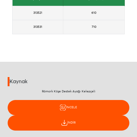
313521
610
313531
710
Kaynak
Römork Köşe Destek Ayağı Kelepçeli
İNCELE
İNDİR