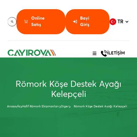
Online
Bayi
Satış
Giriş
İLETİŞİM
Römork Köşe Destek Ayağı
Kelepçeli
Anasayfa
Hafif Römork Ekipmanları
Diger
Römork Köşe Destek Ayağı Kelepçeli