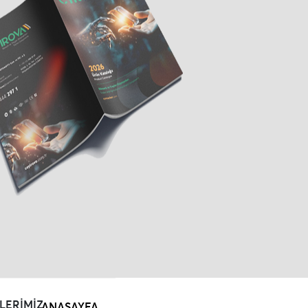
LERİMİZ
ANASAYFA