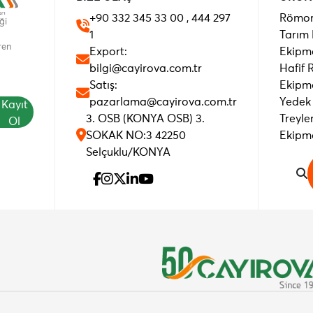
+90 332 345 33 00 , 444 297
Römor
ği
1
Tarım
ren
Export:
Ekipm
bilgi@cayirova.com.tr
Hafif
Satış:
Ekipm
pazarlama@cayirova.com.tr
Yedek
Kayıt
3. OSB (KONYA OSB) 3.
Treyle
Ol
SOKAK NO:3 42250
Ekipm
Selçuklu/KONYA