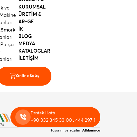
KURUMSAL
k ve
ÜRETİM &
 Makine
AR-GE
anları
İK
 Römork
BLOG
anları
MEDYA
 Parça
KATALOGLAR
r
İLETİŞİM
anları
Online Satış
Destek Hattı
+90 332 345 33 00 , 444 297 1
Tasarım ve Yazılım
Atlıkarınca