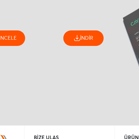
İNCELE
İNDİR
BİZE ULAŞ
ÜRÜN