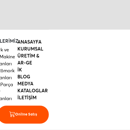
LERİMİZ
ANASAYFA
KURUMSAL
k ve
ÜRETİM &
 Makine
AR-GE
anları
İK
 Römork
BLOG
anları
MEDYA
 Parça
KATALOGLAR
r
İLETİŞİM
anları
Online Satış