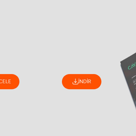
CELE
İNDİR