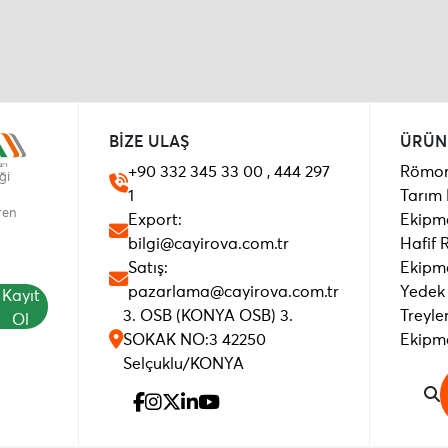
BİZE ULAŞ
ÜRÜN
+90 332 345 33 00 , 444 297
Römor
ği
1
Tarım
ren
Export:
Ekipm
bilgi@cayirova.com.tr
Hafif
Satış:
Ekipm
pazarlama@cayirova.com.tr
Yedek
Kayıt
3. OSB (KONYA OSB) 3.
Treyle
Ol
SOKAK NO:3 42250
Ekipm
Selçuklu/KONYA