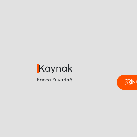
Kaynak
Kanca Yuvarlağı
İN