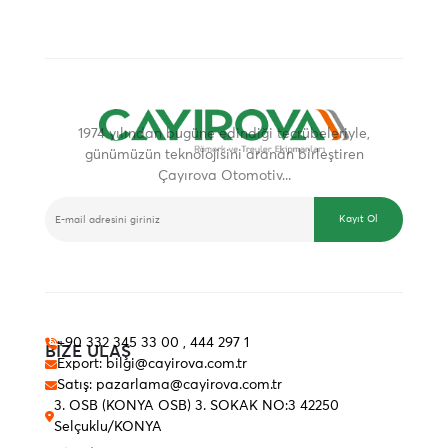
1974 yılından bugüne edindiği tecrübeleriyle,
günümüzün teknolojisini aranan birleştiren
Çayırova Otomotiv...
E-BÜLTEN
Kayıt Ol
+90 332 345 33 00 , 444 297 1
BİZE ULAŞ
Export: bilgi@cayirova.com.tr
Satış: pazarlama@cayirova.com.tr
3. OSB (KONYA OSB) 3. SOKAK NO:3 42250
Selçuklu/KONYA