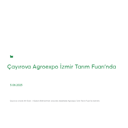
Çayırova Agroexpo İzmir Tarım Fuarı'nda
5.06.2025
Çayırova olarak 30 Ocak - 3 Şubat 2024 tarihleri arasında düzenlenen Agroexpo İzmir Tarım Fuarı'na katıldık.